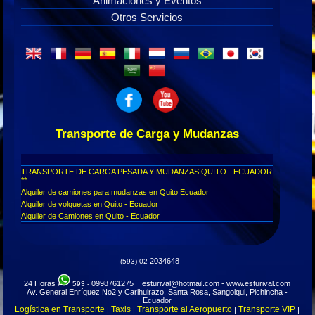
Animaciones y Eventos
Otros Servicios
Transporte de Carga y Mudanzas
TRANSPORTE DE CARGA PESADA Y MUDANZAS QUITO - ECUADOR
**
Alquiler de camiones para mudanzas en Quito Ecuador
Alquiler de volquetas en Quito - Ecuador
Alquiler de Camiones en Quito - Ecuador
Carga y Mudanzas en Quito - Ecuador
Cambios de casa en Quito - Mudanzas
Camiones de alquiler en Quito - Ecuador
2034648
(593) 02
Desbanques en Quito Ecuador
Mudanzas y Embalaje en Quito - Ecuador
24 Horas
0998761275 esturival@hotmail.com - www.esturival.com
593 -
Mudanzas en Quito Ecuador
Av. General Enríquez No2 y Carihuirazo, Santa Rosa, Sangolqui, Pichincha -
Renta y alquiler de camiones en Quito - Ecuador
Ecuador
Logística en Transporte
Taxis
Transporte al Aeropuerto
Transporte VIP
|
|
|
|
Servicio de Embalaje de casas y estibadores en Quito - Ecuador