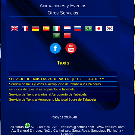
Animaciones y Eventos
Otros Servicios
Taxis
SERVICIO DE TAXIS LAS 24 HORAS EN QUITO - ECUADOR **
Servicio de taxis y Vans al aeropuerto de tababela las 24 horas
servicios de taxis al aereopuerto de tababela
Servicio de Taxis privados al Aeropuerto de Tababela
Servicio de Taxis al Aeropuerto Mariscal Sucre de Tababela
Servicio de Taxis y Furgonetas en Quito - Tababela
Servicio de Taxis Quito
Taxis Ejecutivos en Quito - Ecuador
2034648
(593) 02
Transporte Exclusivo en Taxis y Furgonetas al Aeropuerto de Tababela
en Quito
24 Horas
0998761275 esturival@hotmail.com - www.esturival.com
593 -
taxis y furgonetas al aeropuerto de tababela
Av. General Enríquez No2 y Carihuirazo, Santa Rosa, Sangolqui, Pichincha -
Taxis Tababela - Quito
Ecuador