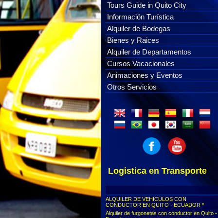
Tours Guide in Quito City
Información Turística
Alquiler de Bodegas
Bienes y Raices
Alquiler de Departamentos
Cursos Vacacionales
Animaciones y Eventos
Otros Servicios
Logistica en Transporte
ALQUILER DE VEHICULOS CON
CONDUCTOR EN QUITO - ECUADOR *
Alquiler de furgonetas con conductor en Quito -