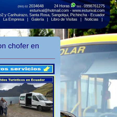
2034648 24 Horas
0998761275
(593) 02
593 -
esturival@hotmail.com - www.esturival.com
2 y Carihuirazo, Santa Rosa, Sangolqui, Pichincha - Ecuador
|
La Empresa
|
Galería
|
Libro de Visitas
|
Noticias
|
on chofer en