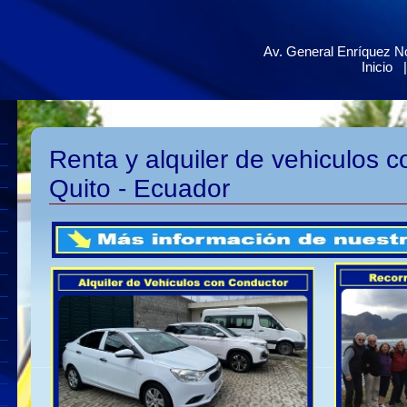
Av. General Enríquez No
Inicio
Renta y alquiler de vehiculos c
Quito - Ecuador