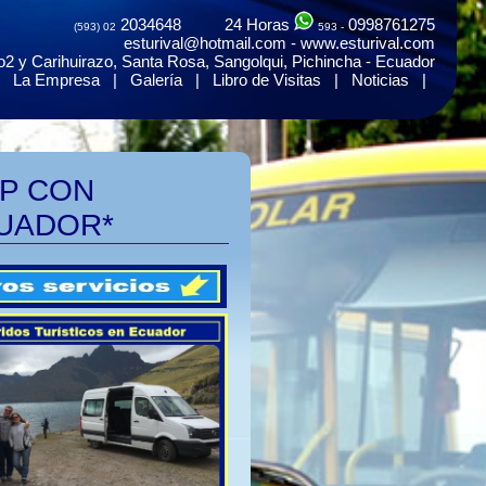
2034648 24 Horas
0998761275
(593) 02
593 -
esturival@hotmail.com - www.esturival.com
2 y Carihuirazo, Santa Rosa, Sangolqui, Pichincha - Ecuador
|
La Empresa
|
Galería
|
Libro de Visitas
|
Noticias
|
IP CON
CUADOR*