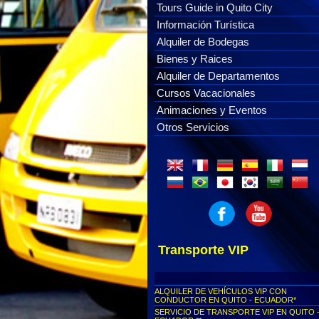
Tours Guide in Quito City
Información Turística
Alquiler de Bodegas
Bienes y Raices
Alquiler de Departamentos
Cursos Vacacionales
Animaciones y Eventos
Otros Servicios
Transporte VIP
ALQUILER DE VEHÍCULOS VIP CON
CONDUCTOR EN QUITO - ECUADOR*
SERVICIO DE TRANSPORTE VIP EN QUITO 